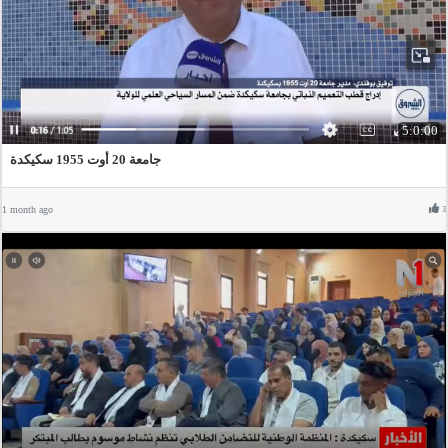
5:0:00
جامعة 20 أوت 1955 سكيكدة
1 month ago
3