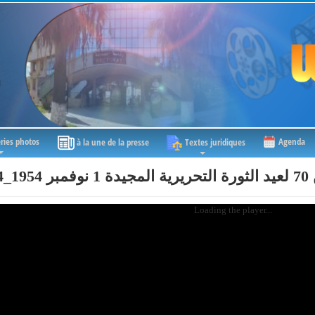
ries photos
Agenda
à la une de la presse
Textes juridiques
202
Loading the player...