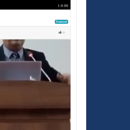
1:0:00
Featured
15