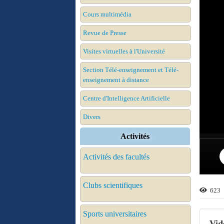
Cours multimédia
Revue de Presse
Visites virtuelles à l'Université
Section Télé-enseignement et Télé-
enseignement à distance
Centre d'Intelligence Artificielle
Divers
Activités
Activités des facultés
Clubs scientifiques
623
Sports universitaires
Vid