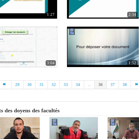
1:27
2:34
3:04
1:52
29
30
31
32
33
34
...
36
37
38
s des doyens des facultés