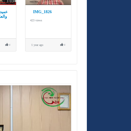
3:03
عميد 
IMG_1826
والع
423 views
1 year ago
4
4