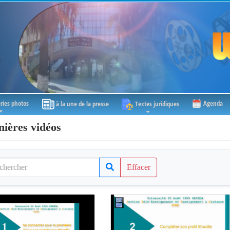
ries photos
Agenda
à la une de la presse
Textes juridiques
nières vidéos
Effacer