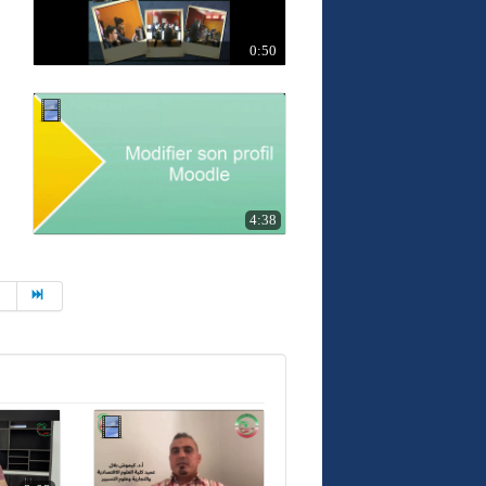
0:50
4:38