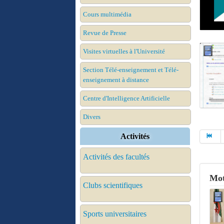
Cours multimédia
Revue de Presse
Visites virtuelles à l'Université
Section Télé-enseignement et Télé-
enseignement à distance
Centre d'Intelligence Artificielle
Divers
Activités
Activités des facultés
Mot
Clubs scientifiques
Sports universitaires