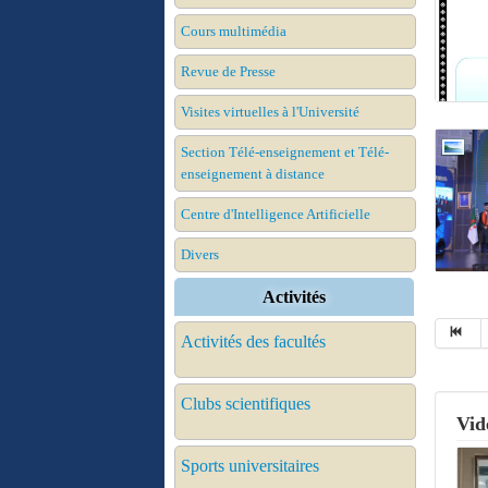
Cours multimédia
Revue de Presse
Visites virtuelles à l'Université
Section Télé-enseignement et Télé-
enseignement à distance
Centre d'Intelligence Artificielle
Divers
Activités
Activités des facultés
Clubs scientifiques
Vid
Sports universitaires