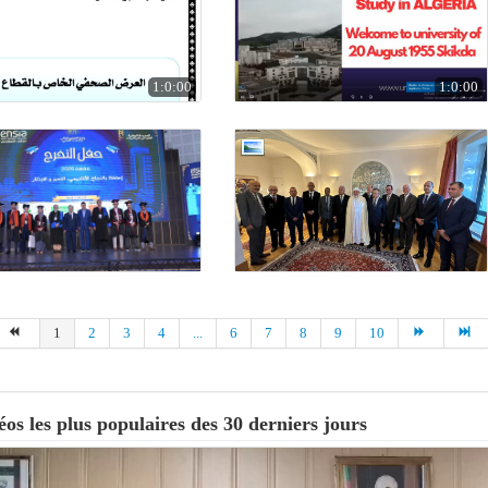
1:0:00
1:0:00
1
2
3
4
...
6
7
8
9
10
éos les plus populaires des 30 derniers jours