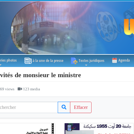
ries photos
Agenda
à la une de la presse
Textes juridiques
vités de monsieur le ministre
69 views
123 media
Effacer