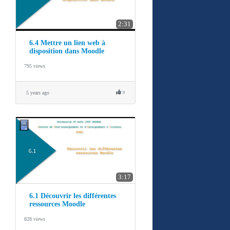
2:31
6.4 Mettre un lien web à
disposition dans Moodle
795 views
5 years ago
9
3:17
6.1 Découvrir les différentes
ressources Moodle
828 views