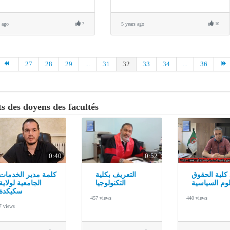
s ago
5 years ago
7
10
27
28
29
...
31
32
33
34
...
36
s des doyens des facultés
0:40
0:52
كلية الحقوق
التعريف بكلية
كلمة مدير الخدمات
لوم السياسية
التكنولوجيا
الجامعية لولاية
سكيكدة
457 views
440 views
7 views