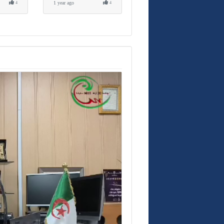
1 year ago
4
4