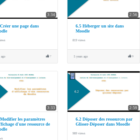
3:34
2:56
 Créer une page dans
6.5 Héberger un site dans
odle
Moodle
iews
819 views
s ago
5 years ago
7
9
3:33
2:59
 Modifier les paramètres
6.2 Déposer des ressources par
ffichage d'une ressource de
Glisser-Déposer dans Moodle
odle
989 views
ews