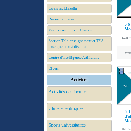
Cours multimédia
Revue de Presse
6.6
Mo
Visites virtuelles à l'Université
1,231 v
Section Télé-enseignement et Télé-
enseignement à distance
5 year
Centre d'Intelligence Artificielle
Divers
Activités
Activités des facultés
Clubs scientifiques
6.3
d'a
Mo
Sports universitaires
891 vi