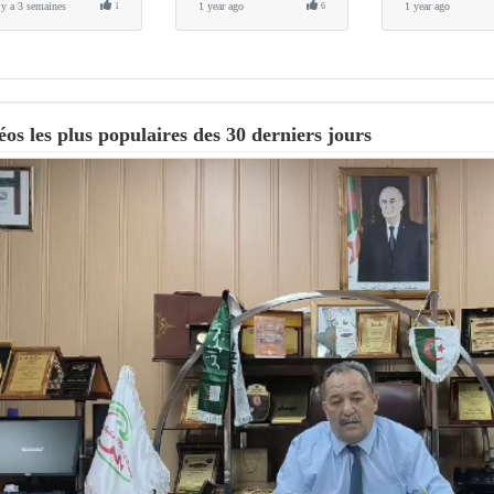
l y a 3 semaines
1 year ago
1 year ago
1
6
éos les plus populaires des 30 derniers jours