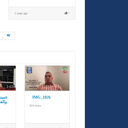
5 years ago
7
3:03
عميد 
IMG_1826
والع
424 views