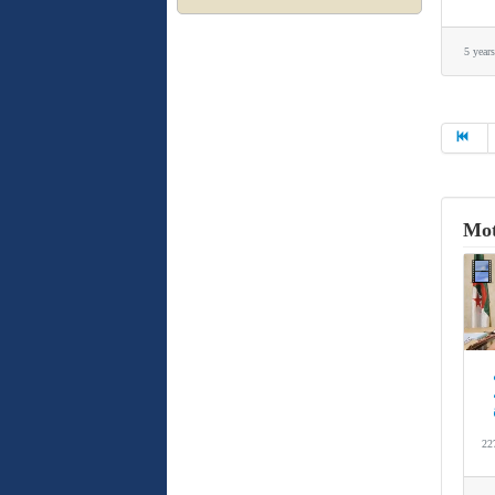
5 year
Mot
22