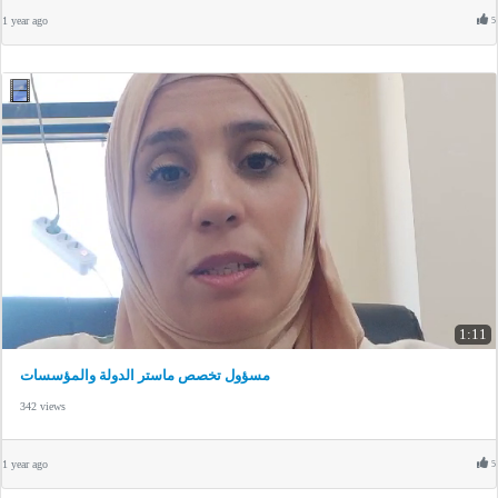
1 year ago
5
1:11
مسؤول تخصص ماستر الدولة والمؤسسات
342 views
1 year ago
5