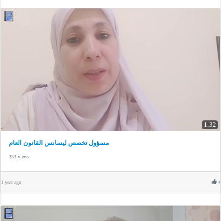
1:32
مسؤول تخصص ليسانس القانون العام
333 views
1 year ago
4