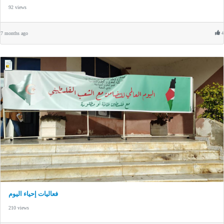
92 views
7 months ago
4
فعاليات إحياء اليوم
210 views