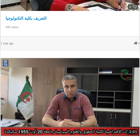
0:52
التعريف بكلية التكنولوجيا
456 views
1 year ago
6
3:03