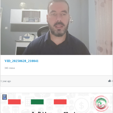
VID_20250628_210041
345 views
1 year ago
4