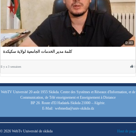
0:40
كلمة مدير الخدمات الجامعية لولاية سكيكدة
Il y a 3 semaines
1
WebTV Université 20 août 1955 Skikda. Centre des Systèmes et Réseaux d'Information, et de
Communication, de Télé enseignement et Enseignement à Distance
BP 26. Route d'El Hadaiek-Skikda 21000 – Algérie.
E-Mail: webmedia@univ-skikda.dz
© 2026 WebTv Université de skikda
Haut de page