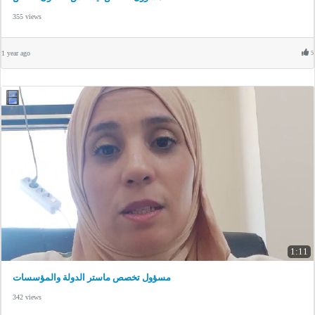
355 views
1 year ago
5
1:11
مسؤول تخصص ماستر الدولة والمؤسسات
342 views