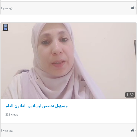
1 year ago
5
1:32
مسؤول تخصص ليسانس القانون العام
333 views
1 year ago
4