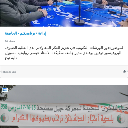
إداعة / برنامجكـم - الحاضنة
76 views
لموضوع:دور الورشات التكوينية في تعزيز الفكر المقاولاتي لدى الطلبة الضيوف
البروفيسور توفيق بوفندي مدير جامعة سكيكدة الاستاذ عيسى روابحية مسؤول
خلية توج...
4 months ago
4