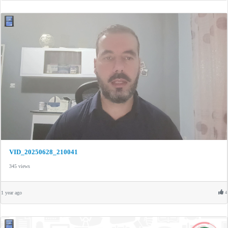
VID_20250628_210041
345 views
1 year ago
4